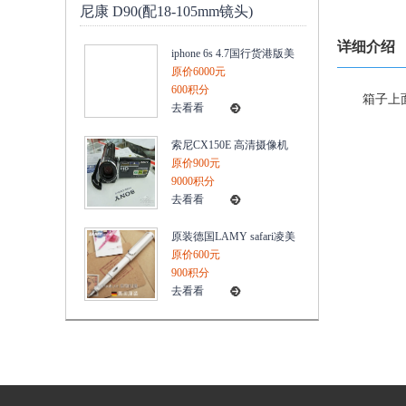
尼康 D90(配18-105mm镜头)
详细介绍
iphone 6s 4.7国行货港版美
版置官换机电信三网无锁
原价6000元
4G
600积分
箱子上
去看看
索尼CX150E 高清摄像机
内置16G内存/25X/420万像
原价900元
素 三年保
9000积分
去看看
原装德国LAMY safari凌美
狩猎者系列钢笔10新款白
原价600元
色
900积分
去看看