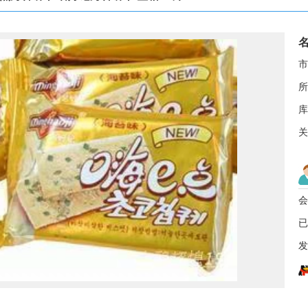
名
市
所
库
关
会
已
发