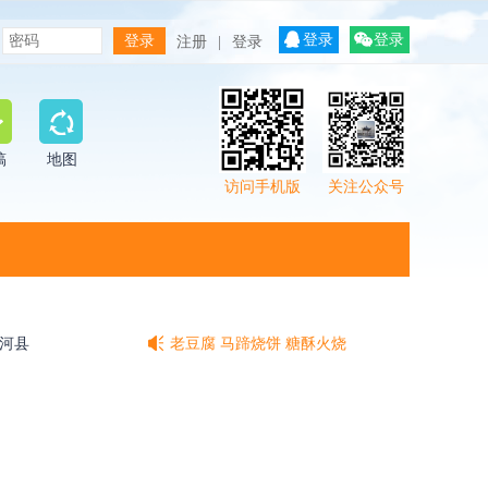
登录
登录
注册
|
登录
稿
地图
访问手机版
关注公众号
鲁北相府
尚派形意拳
河县
老豆腐 马蹄烧饼 糖酥火烧
意拳
鲁北相府