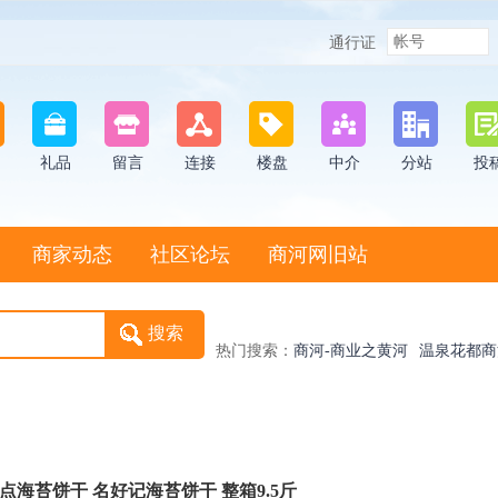
通行证
礼品
留言
连接
楼盘
中介
分站
投
商家动态
社区论坛
商河网旧站
热门搜索：
商河-商业之黄河
温泉花都商
鼓子秧歌非物质遗产
尚派形
e点海苔饼干 名好记海苔饼干 整箱9.5斤