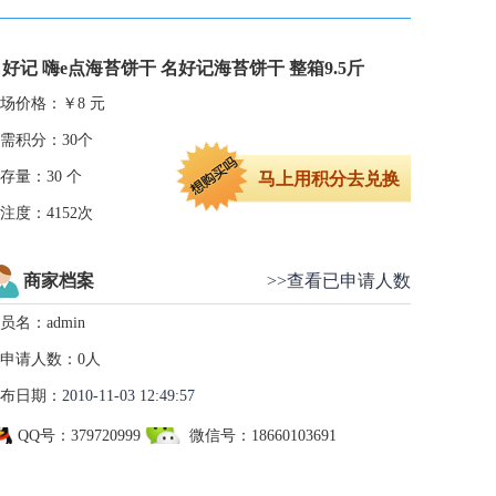
好记 嗨e点海苔饼干 名好记海苔饼干 整箱9.5斤
场价格：
￥8 元
需积分
：
30
个
存量：30 个
马上用积分去兑换
注度：4152次
商家档案
>>查看已申请人数
员名
：admin
申请人数：0人
布日期：
2010-11-03 12:49:57
QQ号：379720999
微信号：18660103691