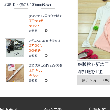
尼康 D90(配18-105mm镜头)
iphone 6s 4.7国行货港版美
版置官换机电信三网无锁
原价6000元
4G
600积分
去看看
索尼CX150E 高清摄像机
内置16G内存/25X/420万像
原价900元
素 三年保
9000积分
去看看
韩版秋冬新款三
原装德国LAMY safari凌美
狩猎者系列钢笔10新款白
原价600元
领打底衫T恤..
色
900积分
原价:
60元
600
去看看
网上商城
分类广告
房产频道