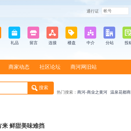
通行证
礼品
留言
连接
楼盘
中介
分站
投
商家动态
社区论坛
商河网旧站
热门搜索：
商河-商业之黄河
温泉花都商
鼓子秧歌非物质遗产
尚派形
方来 鲜甜美味难挡