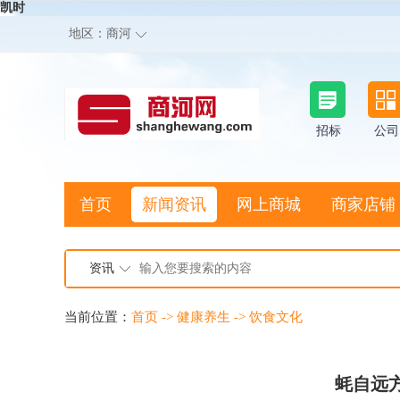
凯时
地区：
商河
招标
公司
首页
新闻资讯
网上商城
商家店铺
资讯
当前位置：
首页
->
健康养生
->
饮食文化
蚝自远