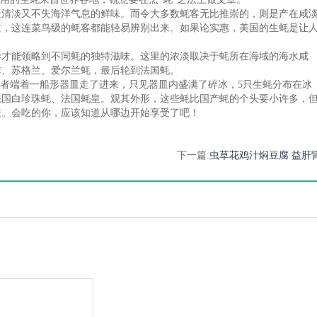
清淡又不失海洋气息的鲜味。而令大多数蚝客无比推崇的，则是产在咸
质，这连菜鸟级的蚝客都能轻易辨别出来。如果论实惠，美国的生蚝是让
才能领略到不同蚝的独特滋味。这里的浓淡取决于蚝所在海域的海水咸
非、苏格兰、爱尔兰蚝，最后轮到法国蚝。
者端着一船形器皿走了进来，只见器皿内盛满了碎冰，5只生蚝分布在冰
法国白珍珠蚝、法国蚝皇。观其外形，这些蚝比国产蚝的个头要小许多，
表。会吃的你，应该知道从哪边开始享受了吧！
下一篇:
虫草花鸡汁焖豆腐 益肝