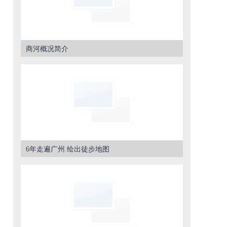
商河概况简介
6年走遍广州 绘出徒步地图