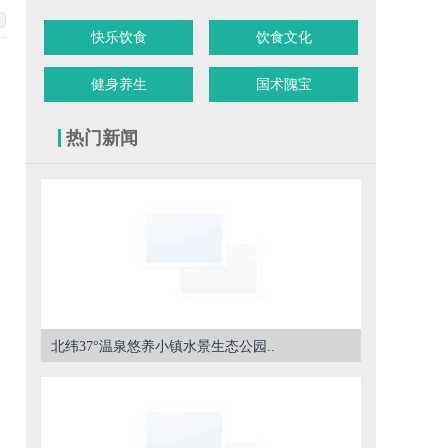
快乐饮食
饮食文化
健身养生
国术隗宝
热门新闻
北纬37°温泉悠养小镇水景生态公园..