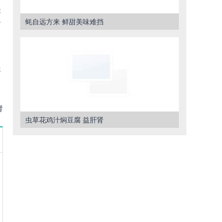
淡
人
蚝自远方来 鲜甜美味难挡
但
肾
虫草花鸡汁焖豆腐 益肝肾