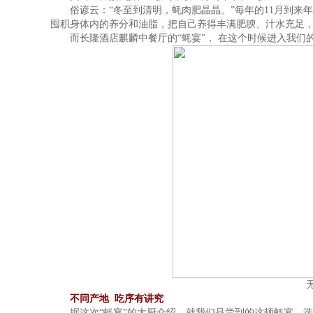
俗谚云：“冬至到清明，蚝肉肥晶晶。”每年的11月到来年
囤积身体内的养分和油脂，把自己养得丰满肥腴、汁水充足
而长隆酒店麒麟中餐厅的“蚝宴”， 在这个时候进入我们
不同产地 吃序有讲究
据这次“蚝宴”的大厨介绍，就我们品尝到的这顿蚝宴，选用