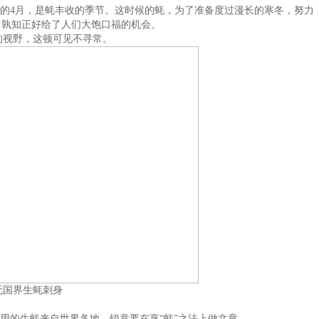
的4月，是蚝丰收的季节。这时候的蚝，为了准备度过漫长的寒冬，努力
，孰知正好给了人们大饱口福的机会。
的视野，这顿可见不寻常。
无国界生蚝刺身
的生蚝来自世界各地，锐意要在烹“蚝”之法上做文章。