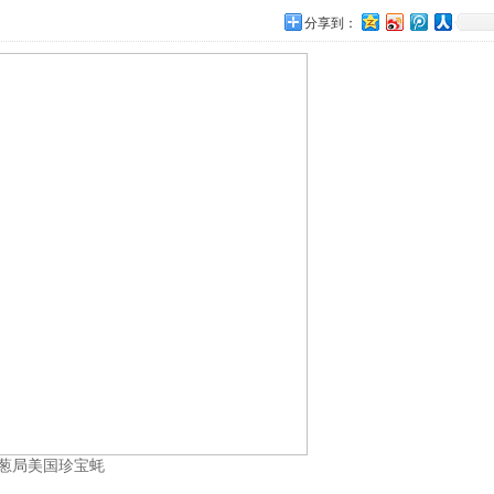
分享到：
葱局美国珍宝蚝