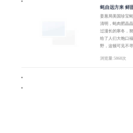
蚝自远方来 鲜
姜葱局美国珍宝蚝
清明，蚝肉肥晶晶
过漫长的寒冬，
给了人们大饱口福
野，这顿可见不寻
浏览量:5868次
・
虫草花鸡汁焖豆腐 益肝肾
・
与营养师吃饭 美味与健康