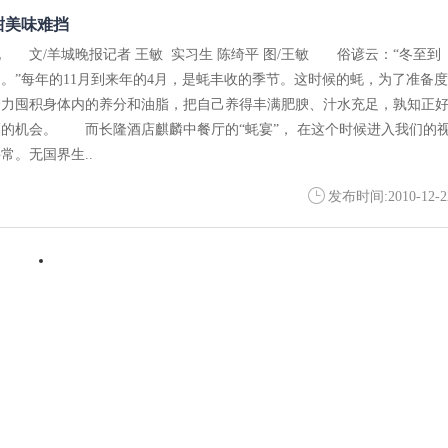
甜美味难挡
 文/羊城晚报记者 王敏 实习生 陈绮平 图/王敏 俗谚云：“冬至到
。”每年的11月到来年的4月，是蚝丰收的季节。这时候的蚝，为了准备度
努力囤积身体内的养分和油脂，把自己养得丰满肥腴、汁水充足，孰知正
的机会。 而长隆酒店麒麟中餐厅的“蚝宴”， 在这个时候进入我们的
常。无国界生..
发布时间:2010-12-2
・
头抽姜葱炒鳝片 养血强精