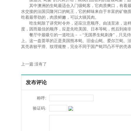
其中澳洲的生蚝最适合入门级蚝客，它肉质爽口，有着最
水交接的法国贝隆河口的蚝王，它的鲜味来自于丰富的矿物
吃着最带劲的，肉质鲜嫩，可以大啖其肉。
吃生蚝除了讲究时令外，还应注意顺序。由淡至浓，这样
度，因而最佳的顺序，应是先吃美国、日本等蚝，然后到南
餐厅中最吸引的一道吃法－－“无国界生蚝刺身”，只见侍
上。这一盘荟萃的正是美国熊本蚝、旧金山蚝、爱尔兰蚝、
其壳表较平滑、纹理规整，完全不同于国产蚝凹凸不平的壳
上一篇:没有了
发布评论
称呼:
验证码: