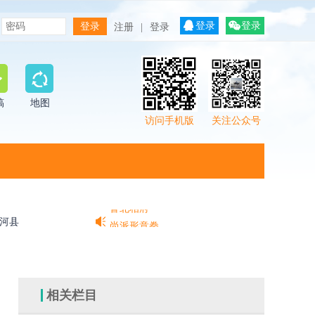
登录
登录
注册
|
登录
稿
地图
访问手机版
关注公众号
鲁北相府
河县
尚派形意拳
老豆腐 马蹄烧饼 糖酥火烧
意拳
鲁北相府
相关栏目