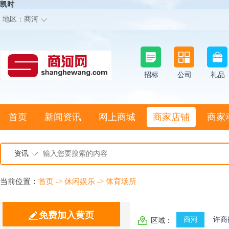
凯时
地区：
商河
招标
公司
礼品
首页
新闻资讯
网上商城
商家店铺
商家
资讯
当前位置：
首页
->
休闲娱乐
->
体育场所
免费加入黄页
商河
许商
区域：