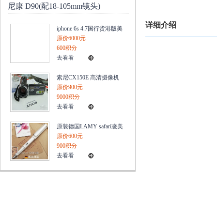
尼康 D90(配18-105mm镜头)
详细介绍
iphone 6s 4.7国行货港版美
版置官换机电信三网无锁
原价6000元
4G
600积分
去看看
索尼CX150E 高清摄像机
内置16G内存/25X/420万像
原价900元
素 三年保
9000积分
去看看
原装德国LAMY safari凌美
狩猎者系列钢笔10新款白
原价600元
色
900积分
去看看