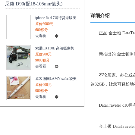
尼康 D90(配18-105mm镜头)
详细介绍
iphone 6s 4.7国行货港版美
版置官换机电信三网无锁
原价6000元
4G
600积分
正品 金士顿 DataTrav
去看看
索尼CX150E 高清摄像机
新推出的 金士顿® 
内置16G内存/25X/420万像
原价900元
素 三年保
9000积分
去看看
不论居家、办公或
原装德国LAMY safari凌美
达32GB，让您可轻
狩猎者系列钢笔10新款白
原价600元
色
900积分
去看看
DataTravele
金士顿 DataTravel