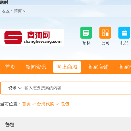
凯时
地区：
商河
招标
公司
礼品
首页
新闻资讯
网上商城
商家店铺
商家
资讯
当前位置：
首页
->
台湾代购
->
包包
包包